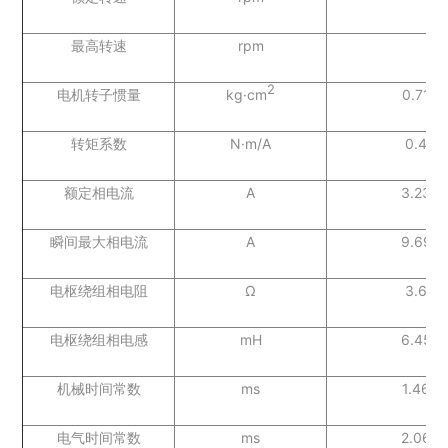
最高转速
rpm
2
电机转子惯量
kg·cm
0.71
转矩系数
N·m/A
0.4
额定相电流
A
3.23
瞬间最大相电流
A
9.69
电枢绕组相电阻
Ω
3.6
电枢绕组相电感
mH
6.45
机械时间常数
ms
1.46
电气时间常数
ms
2.06