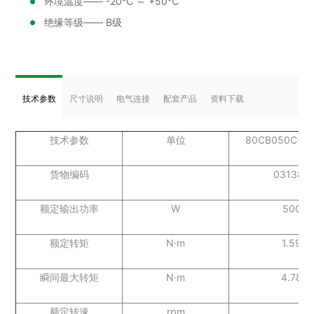
环境温度—— -20℃ ～ +50℃
绝缘等级—— B级
技术参数
尺寸说明
电气连接
配套产品
资料下载
技术参数
单位
80CB050C-20
货物编码
031383
额定输出功率
W
500
额定转矩
N·m
1.59
瞬间最大转矩
N·m
4.78
额定转速
rpm