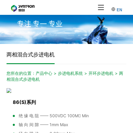
EN
专注 专一 专业
两相混合式步进电机
您所在的位置：
产品中心
>
步进电机系统
>
开环步进电机
>
两
相混合式步进电机
86(S)系列
绝 缘 电 阻 —— 500VDC 100M Min
轴 向 间 隙 —— 1mm Max