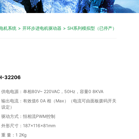
电机系统
>
开环步进电机驱动器
>
SH系列模拟型（已停产）
H-32206
供电电源：单相80V~ 220VAC，50Hz，容量0 8KVA
输出电流：有效值6 0A 相（Max）（电流可由面板拨码开关
设定）
驱动方式：恒相流PWM控制
外形尺寸：187×116×81mm
重 量：1 2Kg