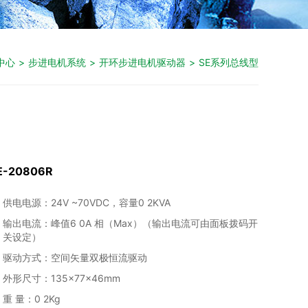
中心
>
步进电机系统
>
开环步进电机驱动器
>
SE系列总线型
E-20806R
供电电源：24V ~70VDC，容量0 2KVA
输出电流：峰值6 0A 相（Max）（输出电流可由面板拨码开
关设定）
驱动方式：空间矢量双极恒流驱动
外形尺寸：135×77×46mm
重 量：0 2Kg