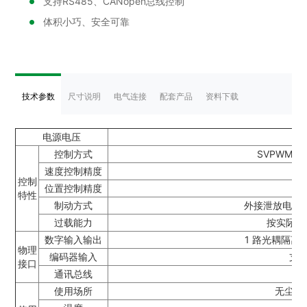
支持RS485、CANopen总线控制
体积小巧、安全可靠
技术参数
尺寸说明
电气连接
配套产品
资料下载
电源电压
控制方式
SVPWM
速度控制精度
控制
位置控制精度
特性
制动方式
外接泄放电阻，
过载能力
按实际最
数字输入输出
1 路光耦隔离
物理
编码器输入
支
接口
通讯总线
使用场所
无尘埃