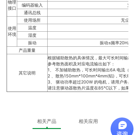
物理
编码器输入
支
接口
通讯总线
使用场所
无尘埃
温度
使用
环境
湿度
振动
振动≤频率20Hz：9
产品重量
根据辅助散热的具体情况，最大可长时间输出12.
参考散热面积及对应电流输出如下：
1、 不加辅助散热，可长时间输出6A 电流（2
其它说明
2 、散热150mm*100mm*4mm(铝)，可长时
3、 驱动功率超过200W 的电机，请用户务
请注意驱动器散热片温度在85℃以下，如果超
相关产品
相关应用