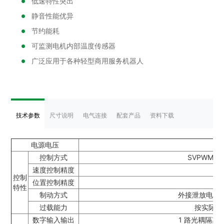
低速特性突出
静音性能优异
节约能耗
可监测电机内部温度传感器
广泛应用于各种轻型商用服务机器人
技术参数
尺寸说明
电气连接
配套产品
资料下载
电源电压
控制方式
SVPWM
速度控制精度
控制
位置控制精度
特性
制动方式
外接泄放电阻，
过载能力
按实际最
数字输入输出
1 路光耦隔离