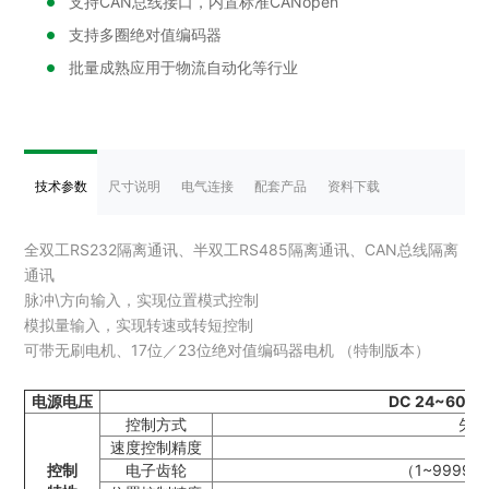
支持CAN总线接口，内置标准CANopen
支持多圈绝对值编码器
批量成熟应用于物流自动化等行业
技术参数
尺寸说明
电气连接
配套产品
资料下载
全双工RS232隔离通讯、半双工RS485隔离通讯、CAN总线隔离
通讯
脉冲\方向输入，实现位置模式控制
模拟量输入，实现转速或转短控制
可带无刷电机、17位／23位绝对值编码器电机 （特制版本）
电源电压
DC 24~60V
控制方式
矢
速度控制精度
1
±
控制
电子齿轮
（1~9999）