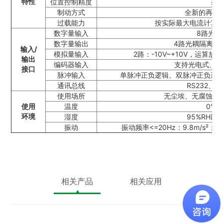
特性
位置控制精度
1p
±
制动方式
全新的再生
过载能力
按实际最大电流计算过
数字量输入
8路光
数字量输出
4路光耦隔离输
输入/
模拟量输入
2路：-10V~+10V，运
输出
编码器输入
支持光电式、
接口
脉冲输入
单脉冲正负逻辑、双脉冲正负逻
通讯总线
RS232、R
使用场所
无尘埃、无腐蚀性
使用
温度
0°C
环境
湿度
95%RH
振动
振动频率<=20Hz：9.8m/s²； 
相关产品
相关应用