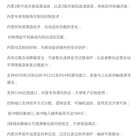
内置2路可选共振低通滤波，以及2级共振陷波滤波器，有效应对机械共振；
内置专有智能再生制动控制技术；
内置转矩观测器技术，自动适应负载的变化；
控制增益可切换或内部自适应匹配；
内置动态制动控制，为驱动提供额外的安全防护；
具有过载自动降载算法，可参数化选择是否过载保护，以及参数化设置自动
平滑降载及恢复过载能力；
支持MODBUS协议的 RS232及RS485通讯接口，直接与上位机和触摸屏等
通讯；
支持CAN总线接口，内置专有通讯协议，方便客户定制使用；
控制端口支持软件方式分配、逻辑设置、可编程滤波，使用灵活方便可靠；
脉冲模拟量接口, 脉冲输入频率最高可达1MHZ；
2路模拟量输出可观测驱动器内部状态，方便现场调试；
内置功率器件温度监控和过流，过压以及过热等保护，确保可靠驱动；