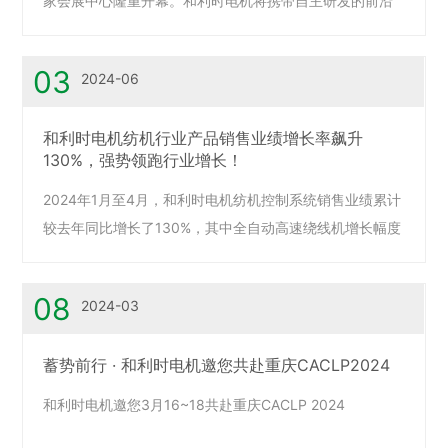
家会展中心隆重开幕。和利时电机将携带自主研发的前沿
科技成果，涵盖智能制造、智能控制等领域亮相此次盛
会。我们诚邀您莅临现场，共同见证和利时的创新与匠
03
2024-06
心！
和利时电机纺机行业产品销售业绩增长率飙升
130%，强势领跑行业增长！
2024年1月至4月，和利时电机纺机控制系统销售业绩累计
较去年同比增长了130%，其中全自动高速绕线机增长幅度
最快，加弹机、包覆纱机、智能上油、平行卷绕、成绞机
等控制系统均有不同幅度的增长。
08
2024-03
蓄势前行 · 和利时电机邀您共赴重庆CACLP2024
和利时电机邀您3月16~18共赴重庆CACLP 2024